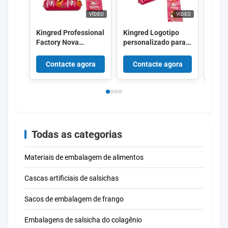
VÍDEO
VÍDEO
Kingred Professional
Kingred Logotipo
Flexo
Factory Nova
personalizado para
enco
Polyamide Sausage
impressão de filme
logot
Casing plástico de
de embalagem de
difer
Contacte agora
Contacte agora
Co
qualidade alimentar
salsicha de plástico
Kingr
OEM
PVDC de alta
a em
barreira China
salsi
cama
Todas as categorias
Materiais de embalagem de alimentos
Cascas artificiais de salsichas
Sacos de embalagem de frango
Embalagens de salsicha do colagênio