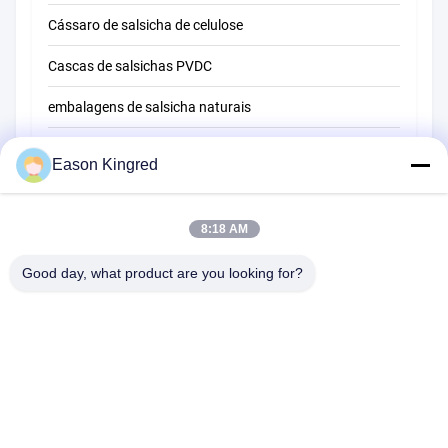
Cássaro de salsicha de celulose
Cascas de salsichas PVDC
embalagens de salsicha naturais
Sacos de embalagem de alimentos
Eason Kingred
Sacos de alimentos a vácuo
Película de embalagem de alimentos
8:18 AM
Good day, what product are you looking for?
Estrada de NO.556 Changjiang, Suzhou, China
Telefone:
00-86-13952400342
E-mail:
sales@foodpackingmaterials.com