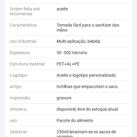
Ordem feita sob
aceite
encomenda:
Característica:
Tomada fácil para o sanitizer das
mãos
Uso industrial:
Multi-aplicação, bebida
Espessura:
30 -300 mícrons
Estrutura material:
PET+AL+PE
Logotipo:
Aceite o logotipo personalizado
artigo:
tortilhas que empacotam o saco
Impressão:
gravure
Amostra:
disponível, livre do estoque atual
uso:
Pacote do alimento
Destacar:
250ml levantam-se os sacos de
alumínio