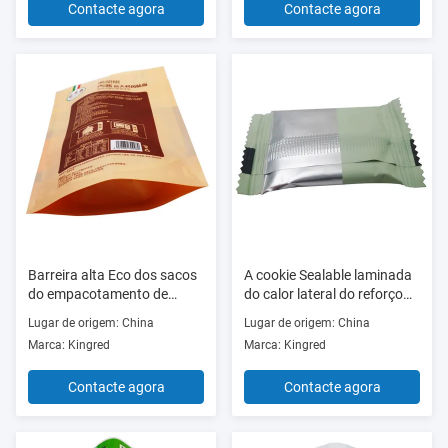
Contacte agora
Contacte agora
Barreira alta Eco dos sacos
A cookie Sealable laminada
do empacotamento de
do calor lateral do reforço
alimento da folha de
ensaca a prova do cheiro
Lugar de origem: China
Lugar de origem: China
alumínio dos PP do ANIMAL
Marca: Kingred
Marca: Kingred
DE ESTIMAÇÃO de Kingred
amigável
Contacte agora
Contacte agora