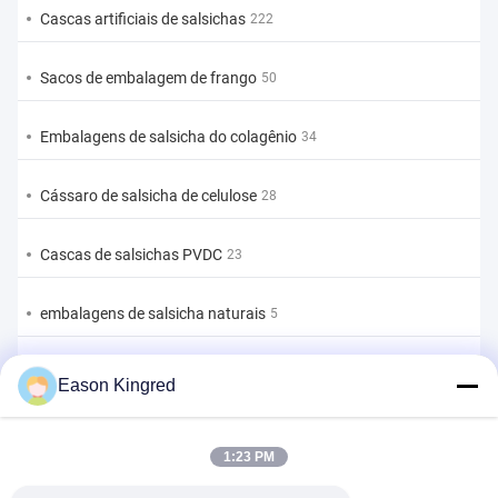
Cascas artificiais de salsichas
222
Sacos de embalagem de frango
50
Embalagens de salsicha do colagênio
34
Cássaro de salsicha de celulose
28
Cascas de salsichas PVDC
23
embalagens de salsicha naturais
5
Sacos de embalagem de alimentos
82
Eason Kingred
Sacos de alimentos a vácuo
22
1:23 PM
Película de embalagem de alimentos
39