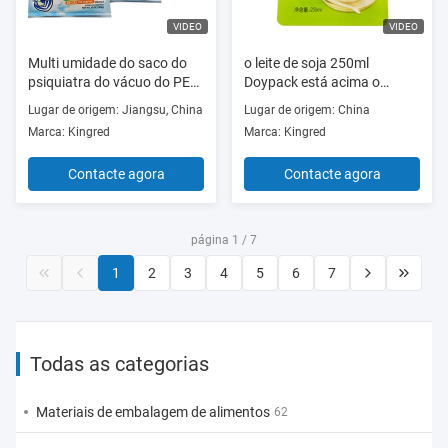
VIDEO
VIDEO
Multi umidade do saco do
o leite de soja 250ml
psiquiatra do vácuo do PE
Doypack está acima o
EVOH de Composited da
malote com OEM do bocal
Lugar de origem: Jiangsu, China
Lugar de origem: China
camada - prova
imprimiu
Marca: Kingred
Marca: Kingred
Contacte agora
Contacte agora
página 1 / 7
1
2
3
4
5
6
7
Todas as categorias
Materiais de embalagem de alimentos
62