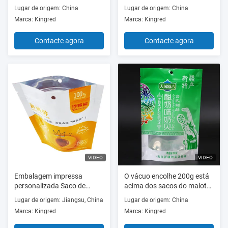
alumínio Sacos de
Lugar de origem: China
Lugar de origem: China
embalagem de alimentos
Marca: Kingred
Marca: Kingred
Contacte agora
Contacte agora
VIDEO
VIDEO
Embalagem impressa
O vácuo encolhe 200g está
personalizada Saco de
acima dos sacos do malote
plástico Embalagem de
do zíper com janela
Lugar de origem: Jiangsu, China
Lugar de origem: China
biscoito com logotipo
Marca: Kingred
Marca: Kingred
Embalagem de alimentos
Bolsa de fecho de fecho