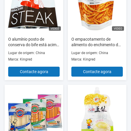
VIDEO
VIDEO
O alumínio posto de
O empacotamento de
conserva do bife está acima
alimento do enchimento do
do calor do malote
nitrogênio ensaca o suporte
Lugar de origem: China
Lugar de origem: China
21cm*16cm - selagem
friável da folha de alumínio
Marca: Kingred
Marca: Kingred
das fritadas 100g acima do
malote
Contacte agora
Contacte agora