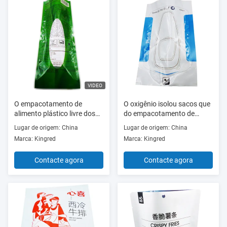
VIDEO
O empacotamento de
O oxigênio isolou sacos que
alimento plástico livre dos
do empacotamento de
PP do ANIMAL DE
alimento 140um imprimiu o
Lugar de origem: China
Lugar de origem: China
ESTIMAÇÃO de BPA ensaca
malote da folha de alumínio
Marca: Kingred
Marca: Kingred
a largura de 100mm-
1200mm
Contacte agora
Contacte agora