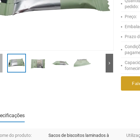
Quanti
pedido:
Preço:
Embala
Prazo d
Condiçõ
pagame
Capaci
forneci
Fal
ecificações
ome do produto:
Sacos de biscoitos laminados à
Utiliza