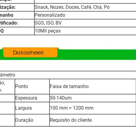
lização:
Snack, Nozes, Doces, Café, Chá, Pó
manho
Personalizado
tificado:
SGS, ISO, BV
Q
10Mil peças
râmetro
ão,
Ponto
Faixa de tamanho
.
Espessura
50-140um
Largura
100 mm ≈ 1200 mm
Duração
Requisito do cliente