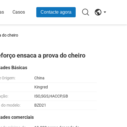
as
Casos
Contacte agora
a do cheiro
eforço ensaca a prova do cheiro
dades Básicas
e Origem:
China
Kingred
ação:
ISO,SGS,HACCP,GB
 do modelo:
BZD21
dades comerciais