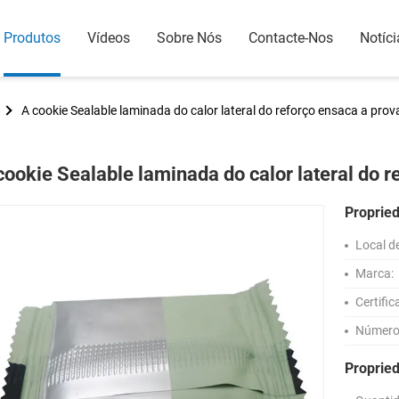
Produtos
Vídeos
Sobre Nós
Contacte-Nos
Notíci
A cookie Sealable laminada do calor lateral do reforço ensaca a prov
cookie Sealable laminada do calor lateral do r
Proprie
Local d
Marca:
Certific
Número
Proprie