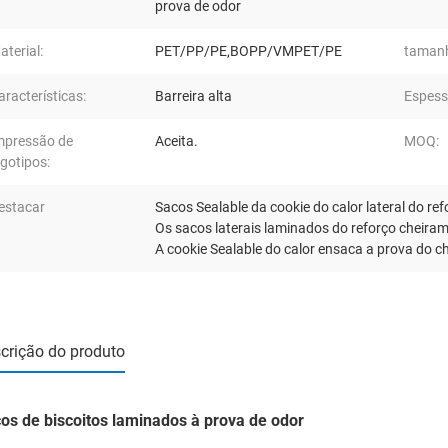
prova de odor
aterial:
PET/PP/PE,BOPP/VMPET/PE
taman
aracterísticas:
Barreira alta
Espess
mpressão de
Aceita.
MOQ:
ogotipos:
estacar
Sacos Sealable da cookie do calor lateral do ref
Os sacos laterais laminados do reforço cheira
A cookie Sealable do calor ensaca a prova do c
crição do produto
os de biscoitos laminados à prova de odor