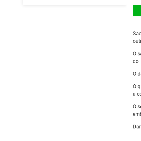
Sac
out
O s
do
O d
O q
a c
O s
em
Dan