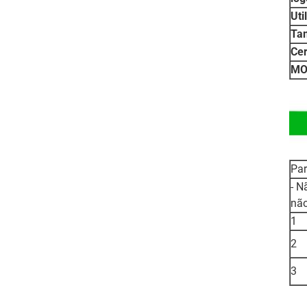
Uti
Ta
Cer
MO
Pa
- N
não
1
2
3