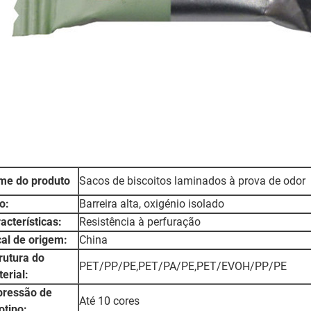
me do produto
Sacos de biscoitos laminados à prova de odor
o:
Barreira alta, oxigénio isolado
acterísticas:
Resistência à perfuração
al de origem:
China
rutura do
PET/PP/PE,PET/PA/PE,PET/EVOH/PP/PE
erial:
pressão de
Até 10 cores
otipo: