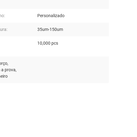
ho:
Personalizado
ura:
35um-150um
10,000 pcs
orço
,
m a prova
,
heiro