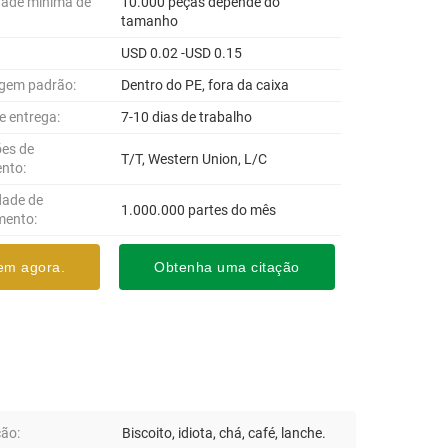
dade mínima de
10.000 peças depende do
tamanho
USD 0.02 -USD 0.15
gem padrão:
Dentro do PE, fora da caixa
e entrega:
7-10 dias de trabalho
es de
T/T, Western Union, L/C
nto:
dade de
1.000.000 partes do mês
mento:
em agora.
Obtenha uma citação
ção:
Biscoito, idiota, chá, café, lanche.