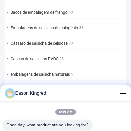
Sacos de embalagem de frango
50
Embalagens de salsicha do colagênio
34
Cássaro de salsicha de celulose
28
Cascas de salsichas PVDC
23
embalagens de salsicha naturais
5
Sacos de embalagem de alimentos
82
Eason Kingred
Sacos de alimentos a vácuo
22
4:39 AM
Película de embalagem de alimentos
39
Good day, what product are you looking for?