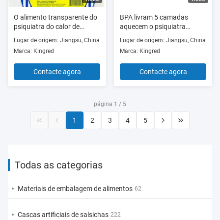
O alimento transparente do
BPA livram 5 camadas
psiquiatra do calor de
aquecem o psiquiatra
Kingred ensaca 9" *15” não
ensacam sacos inteiros do
Lugar de origem: Jiangsu, China
Lugar de origem: Jiangsu, China
tóxico
envoltório do psiquiatra das
Marca: Kingred
Marca: Kingred
aves domésticas 45um
Contacte agora
Contacte agora
página 1 / 5
1
2
3
4
5
Todas as categorias
Materiais de embalagem de alimentos
62
Cascas artificiais de salsichas
222