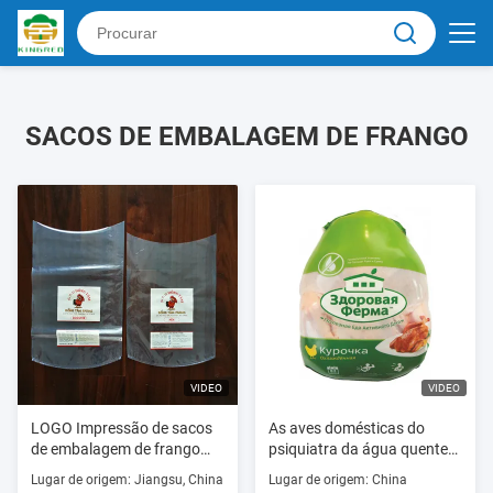
SACOS DE EMBALAGEM DE FRANGO
VIDEO
VIDEO
LOGO Impressão de sacos
As aves domésticas do
de embalagem de frango
psiquiatra da água quente
congelado de alta
de produto comestível
Lugar de origem: Jiangsu, China
Lugar de origem: China
contração
ensacam 50um 55um EVA