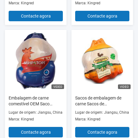
Marca: Kingred
Marca: Kingred
que O PE Co expulsou
Contacte agora
Contacte agora
VIDEO
VIDEO
Embalagem de carne
Sacos de embalagem de
comestível OEM Saco
carne Sacos de
retráctil térmico Saco de
encolhimento térmico
Lugar de origem: Jiangsu, China
Lugar de origem: Jiangsu, China
embalagem a vácuo de
Logotipo de marca
Marca: Kingred
Marca: Kingred
alimentos para aves de
personalizado Sacos de
capoeira
encolhimento térmico de
Contacte agora
Contacte agora
qualidade alimentar