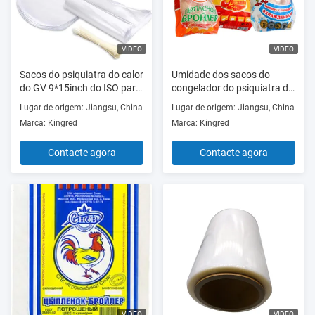
VIDEO
VIDEO
Sacos do psiquiatra do calor
Umidade dos sacos do
do GV 9*15inch do ISO para
congelador do psiquiatra do
as aves domésticas
calor da extrusão do Co do
Lugar de origem: Jiangsu, China
Lugar de origem: Jiangsu, China
transparentes
PE dos PVDC - prova
Marca: Kingred
Marca: Kingred
Contacte agora
Contacte agora
VIDEO
VIDEO