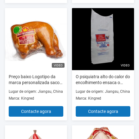
VIDEO
VIDEO
Preço baixo Logotipo da
O psiquiatra alto do calor do
marca personalizada saco
encolhimento ensaca o
de plástico termo retrátil
volume dos sacos do
Lugar de origem: Jiangsu, China
Lugar de origem: Jiangsu, China
saco de embalagem a vácuo
psiquiatra das aves
Marca: Kingred
Marca: Kingred
de carne de aves
domésticas de
225mm*400mm
Contacte agora
Contacte agora