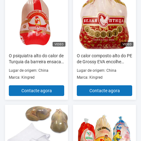
VIDEO
VIDEO
O psiquiatra alto do calor de
O calor composto alto do PE
Turquia da barreira ensaca
de Grossy EVA encolhe
10"” as multi camadas *16
sacos para a largura do
Lugar de origem: China
Lugar de origem: China
alimento 100-650mm
Marca: Kingred
Marca: Kingred
Contacte agora
Contacte agora