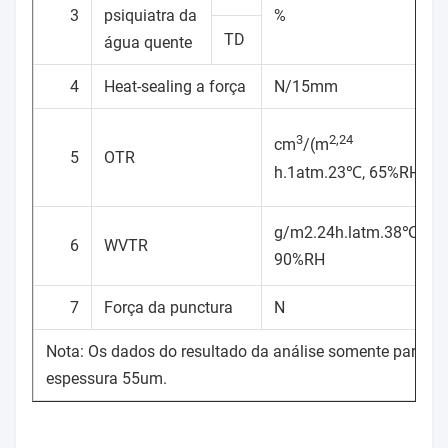
3
psiquiatra da
%
TD
água quente
4
Heat-sealing a força
N/15mm
3
2,24
cm
/(m
5
OTR
h.1atm.23℃, 65%RH
g/m2.24h.latm.38℃,
6
WVTR
90%RH
7
Força da punctura
N
Nota: Os dados do resultado da análise somente para a
espessura 55um.