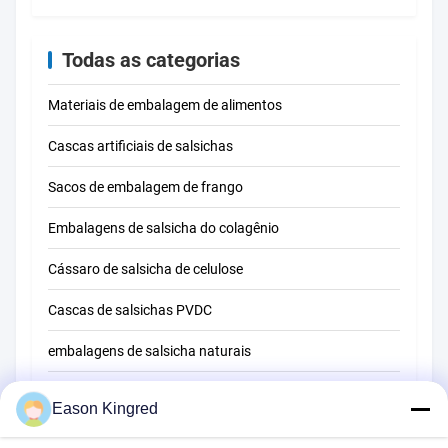
de fe
Todas as categorias
Materiais de embalagem de alimentos
Cascas artificiais de salsichas
Sacos de embalagem de frango
Embalagens de salsicha do colagênio
Cássaro de salsicha de celulose
Cascas de salsichas PVDC
embalagens de salsicha naturais
Sacos de embalagem de alimentos
Eason Kingred
Sacos de alimentos a vácuo