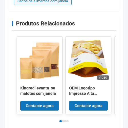
Sacos de alimentos com janela
Produtos Relacionados
VÍDEO
Kingred levanta-se
OEM Logotipo
Emba
malotes com janela
Impresso Alta
impr
Barreira de camada
perso
de alumínio Sacos
de pl
Contacte agora
Contacte agora
Co
de embalagem de
Emba
alimentos
bisco
logo
de al