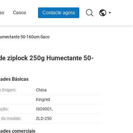
as
Casos
Contacte agora
 Humectante 50-160um Saco
de ziplock 250g Humectante 50-
dades Básicas
e Origem:
China
Kingred
ação:
ISO9001,
 do modelo:
ZLD-250
dades comerciais