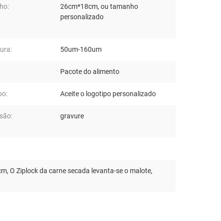
ho:
26cm*18cm, ou tamanho
personalizado
ura:
50um-160um
Pacote do alimento
po:
Aceite o logotipo personalizado
são:
gravure
8cm
,
O Ziplock da carne secada levanta-se o malote
,