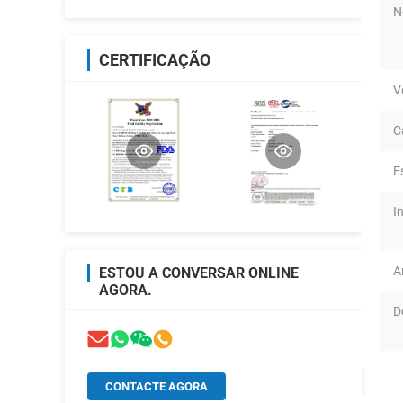
N
CERTIFICAÇÃO
V
C
E
I
A
ESTOU A CONVERSAR ONLINE
AGORA.
D
CONTACTE AGORA