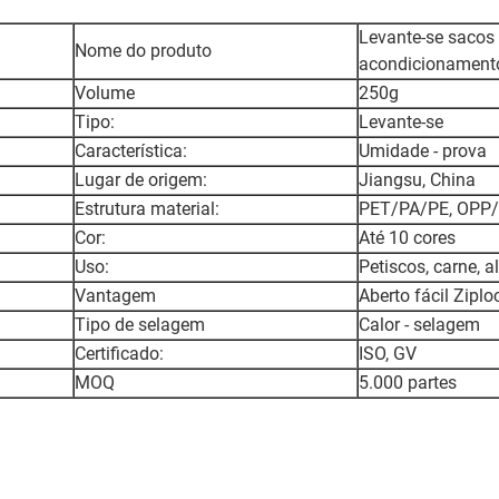
Levante-se sacos 
Nome do produto
acondicionamento
Volume
250g
Tipo:
Levante-se
Característica:
Umidade - prova
Lugar de origem:
Jiangsu, China
Estrutura material:
PET/PA/PE, OPP
Cor:
Até 10 cores
Uso:
Petiscos, carne, a
Vantagem
Aberto fácil Ziplo
Tipo de selagem
Calor - selagem
Certificado:
ISO, GV
MOQ
5.000 partes