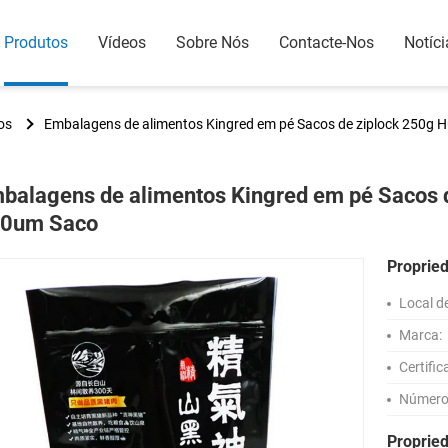
Produtos
Vídeos
Sobre Nós
Contacte-Nos
Notíci
os
Embalagens de alimentos Kingred em pé Sacos de ziplock 250g
balagens de alimentos Kingred em pé Sacos 
0um Saco
Proprie
Local d
Marca:
Certific
Número
Proprie