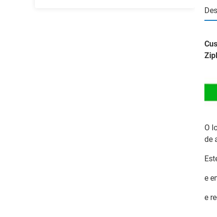
Des
Cus
Zip
O l
de 
Est
e e
e r