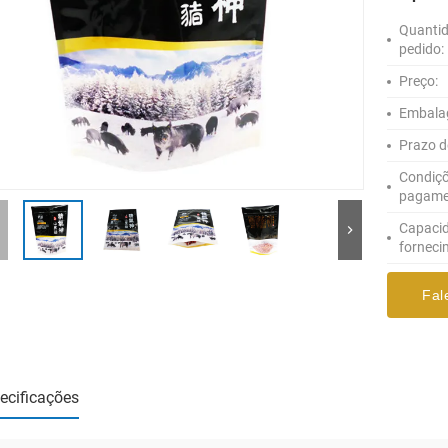
Quanti
pedido:
Preço:
Embala
Prazo d
Condiçõ
pagame
Capaci
forneci
Fal
ecificações