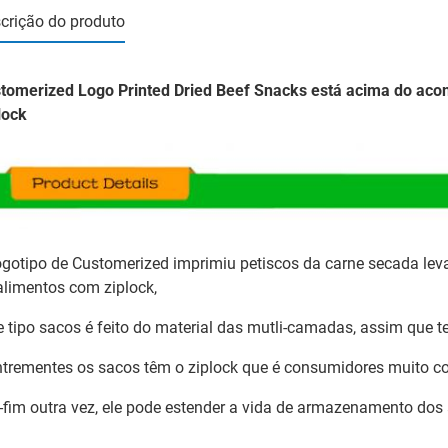
crição do produto
tomerized Logo Printed Dried Beef Snacks está acima do aco
lock
ogotipo de Customerized imprimiu petiscos da carne secada lev
alimentos com ziplock,
e tipo sacos é feito do material das mutli-camadas, assim que 
ntrementes os sacos têm o ziplock que é consumidores muito c
e-fim outra vez, ele pode estender a vida de armazenamento dos