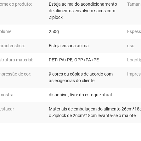
ome do produto:
Esteja acima do acondicionamento
Taman
de alimentos envolvem sacos com
Ziplock
olume:
250g
Espess
aracterística:
Esteja ensaca acima
uso:
strutura material:
PET+PA+PE, OPP+PA+PE
Logoti
mpressão de cor:
9 cores ou cópias de acordo com
Impres
as exigências do cliente.
mostra:
disponível, livre do estoque atual
estacar
Materiais de embalagem do alimento 26cm*1
o Ziplock de 26cm*18cm levanta-se o malote