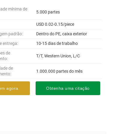
dade mínima de
5.000 partes
USD 0.02-0.15/piece
gem padrão:
Dentro do PE, caixa exterior
e entrega:
10-15 dias de trabalho
es de
T/T, Western Union, L/C
nto:
dade de
1.000.000 partes do mês
mento:
em agora.
Obtenha uma citação