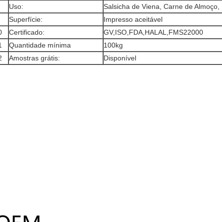
Uso:
Salsicha de Viena, Carne de Almoço, 
Superfície:
Impresso aceitável
0
Certificado:
GV,ISO,FDA,HALAL,FMS22000
1
Quantidade mínima
100kg
2
Amostras grátis:
Disponível