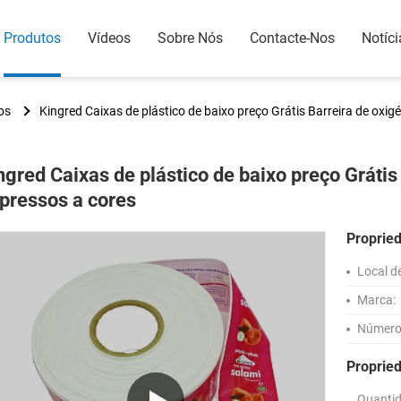
Produtos
Vídeos
Sobre Nós
Contacte-Nos
Notíci
os
Kingred Caixas de plástico de baixo preço Grátis Barreira de oxig
ngred Caixas de plástico de baixo preço Grátis
pressos a cores
Proprie
Local d
Marca:
Número
Proprie
Quanti