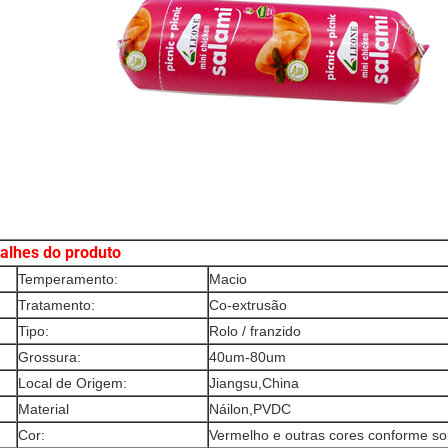
alhes do produto
Temperamento:
Macio
Tratamento:
Co-extrusão
Tipo:
Rolo / franzido
Grossura:
40um-80um
Local de Origem:
Jiangsu,China
Material
Náilon,PVDC
Cor:
Vermelho e outras cores conforme sol