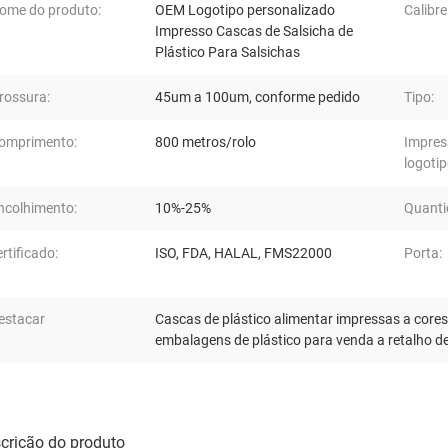
ome do produto:
OEM Logotipo personalizado
Calibre
Impresso Cascas de Salsicha de
Plástico Para Salsichas
rossura:
45um a 100um, conforme pedido
Tipo:
omprimento:
800 metros/rolo
Impres
logotip
ncolhimento:
10%-25%
Quanti
ertificado:
ISO, FDA, HALAL, FMS22000
Porta:
estacar
Cascas de plástico alimentar impressas a cores
embalagens de plástico para venda a retalho d
crição do produto