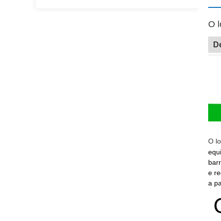
O l
D
O l
equ
barr
e r
a pa