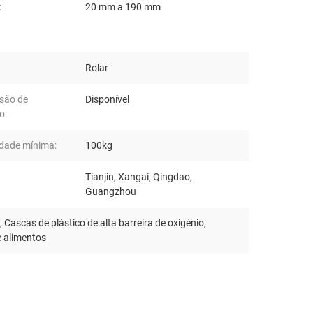
:
20 mm a 190 mm
Rolar
são de
Disponível
o:
dade mínima:
100kg
Tianjin, Xangai, Qingdao,
Guangzhou
,
Cascas de plástico de alta barreira de oxigénio
,
e alimentos