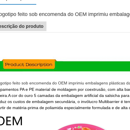
ogotipo feito sob encomenda do OEM imprimiu embalagen
escrição do produto
ogotipo feito sob encomenda do OEM imprimiu embalagens plásticas da 
ipamentos PA e PE material de moldagem por coextrusão, com alta barr
eira.
A cor do ouro 5 camadas da embalagem artificial da salsicha para
eduz os custos de embalagem secundária, o invólucro Multibarrier é te
rtir de matéria-prima de poliamida especialmente formulada e de alta 