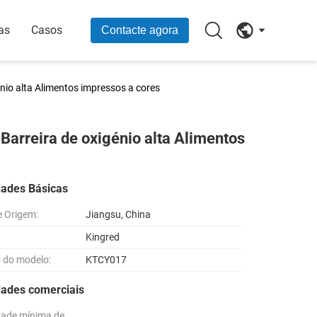
as
Casos
Contacte agora
énio alta Alimentos impressos a cores
 Barreira de oxigénio alta Alimentos
dades Básicas
e Origem:
Jiangsu, China
Kingred
 do modelo:
KTCY017
dades comerciais
dade mínima de