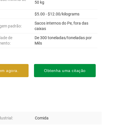
50 kg
$5.00 - $12.00/kilograms
Sacos internos do Pe, fora das
gem padrão:
caixas
dade de
De 300 toneladas/toneladas por
mento:
Mês
em agora.
Obtenha uma citação
ustrial:
Comida