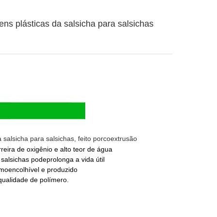
s plásticas da salsicha para salsichas
salsicha para salsichas
, feito por
coextrusão
eira de oxigênio e alto teor de água
 salsichas pode
prolonga a vida útil
rmoencolhível e produzido
qualidade de polímero.