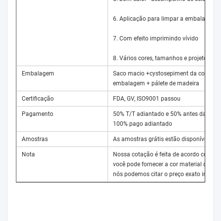
6. Aplicação para limpar a embalagem
7. Com efeito imprimindo vívido
8. Vários cores, tamanhos e projetos de
Embalagem
Saco macio +cystosepiment da corda +p
embalagem + pálete de madeira
Certificação
FDA, GV, ISO9001 passou
Pagamento
50% T/T adiantado e 50% antes da exped
100% pago adiantado
Amostras
As amostras grátis estão disponíveis
Nota
Nossa cotação é feita de acordo com a e
você pode fornecer a cor material da es
nós podemos citar o preço exato imedia