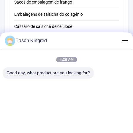
Sacos de embalagem de frango
Embalagens de salsicha do colagênio
Cássaro de salsicha de celulose
Cascas de salsichas PVDC
Eason Kingred
embalagens de salsicha naturais
4:36 AM
Sacos de embalagem de alimentos
Good day, what product are you looking for?
Sacos de alimentos a vácuo
Película de embalagem de alimentos
Estrada de NO.556 Changjiang, Suzhou, China
Telefone:
00-86-13952400342