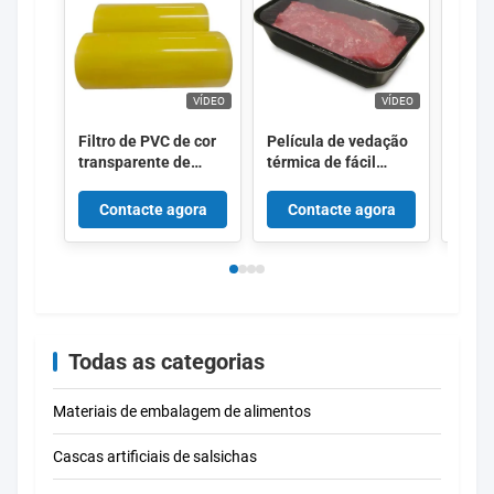
VÍDEO
VÍDEO
Filtro de PVC de cor
Película de vedação
ECO 
transparente de
térmica de fácil
que r
qualidade alimentar
descascagem de tipo
de T
para frutas
rolante, de alta
para 
Contacte agora
Contacte agora
Co
barreira, filme anti-
saco
nevoeiro para
do le
alimentos frescos
Todas as categorias
Materiais de embalagem de alimentos
Cascas artificiais de salsichas