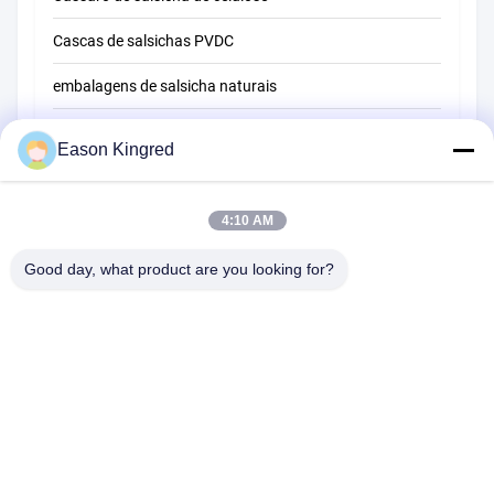
Cascas de salsichas PVDC
embalagens de salsicha naturais
Sacos de embalagem de alimentos
Eason Kingred
Sacos de alimentos a vácuo
Película de embalagem de alimentos
4:10 AM
Good day, what product are you looking for?
Estrada de NO.556 Changjiang, Suzhou, China
Telefone:
00-86-13952400342
E-mail:
sales@foodpackingmaterials.com