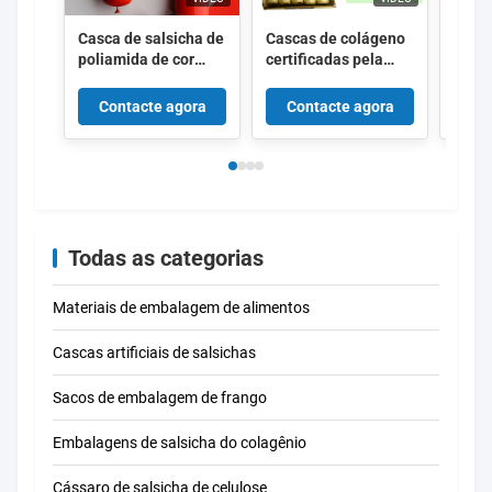
Casca de salsicha de
Cascas de colágeno
Caso 
poliamida de cor
certificadas pela
celul
vermelha Cascas de
FDA e pela HALAL
trans
nylon encolhidas
com comprimento de
cach
Contacte agora
Contacte agora
Co
com 5 camadas Co
15 metros por fio e
extrusão para
permeabilidade
embalagens de
superior ao fumo
salsichas de carne
para salsichas
fumadas
Todas as categorias
Materiais de embalagem de alimentos
Cascas artificiais de salsichas
Sacos de embalagem de frango
Embalagens de salsicha do colagênio
Cássaro de salsicha de celulose