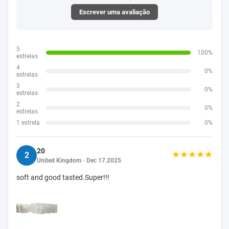
Escrever uma avaliação
5
100%
estrelas
4
0%
estrelas
3
0%
estrelas
2
0%
estrelas
1 estrela
0%
20
2
United Kingdom · Dec 17.2025
soft and good tasted.Super!!!