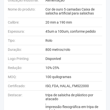
Utilização industrial:
Alimentação
Nome do produto:
Cor de ouro 5 camadas Caixa de
salsicha artificial para salsichas
Calibre:
20 mm a 190 mm
Espessura:
45um a 100um, conforme pedido
Tipo:
Rolo
Duração:
800 metros/rolo
Logo Printing:
Disponível
Redução:
10%-25%
MOQ:
100 quilogramas
Certificado:
ISO, FDA, HALAL, FMS22000
Destacar:
tripa de salsicha de plástico por
atacado
,
Impressão flexográfica em tripa de