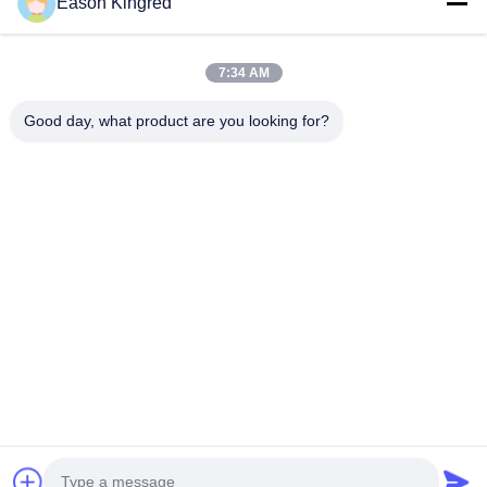
Eason Kingred
Sacos de alimentos a vácuo
7:34 AM
Película de embalagem de alimentos
Good day, what product are you looking for?
Estrada de NO.556 Changjiang, Suzhou, China
Telefone:
00-86-13952400342
E-mail:
sales@foodpackingmaterials.com
Para Casa
Produtos
Vídeos
Sobre Nós
Visita À Fábrica
Controle De Qualidade
Contacte-Nos
Notícias
Casos
Política de Privacidade
| © 2021-2026 Suzhou Kingred Material Technology