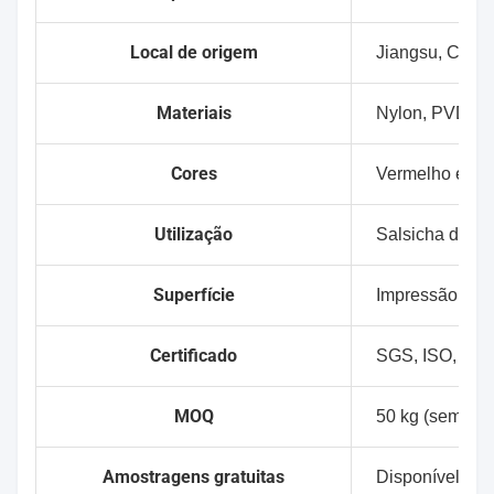
Local de origem
Jiangsu, China
Materiais
Nylon, PVDC
Cores
Vermelho e out
Utilização
Salsicha de Vi
Superfície
Impressão acei
Certificado
SGS, ISO, FD
MOQ
50 kg (sem im
Amostragens gratuitas
Disponível