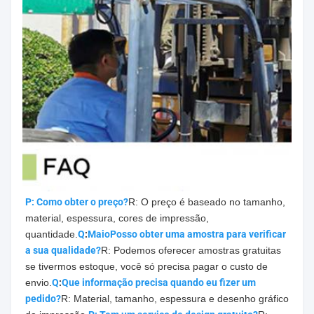
P: Como obter o preço?
R: O preço é baseado no tamanho, 
material, espessura, cores de impressão, 
quantidade.
Q
:
Maio
Posso obter uma amostra para verificar 
a sua qualidade?
R: Podemos oferecer amostras gratuitas 
se tivermos estoque, você só precisa pagar o custo de 
envio.
Q
:
Que informação precisa quando eu fizer um 
pedido?
R: Material, tamanho, espessura e desenho gráfico 