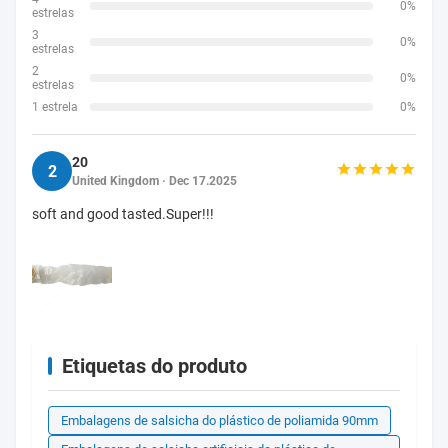
0%
estrelas
3
0%
estrelas
2
0%
estrelas
1 estrela
0%
20
2
United Kingdom · Dec 17.2025
soft and good tasted.Super!!!
Etiquetas do produto
Embalagens de salsicha do plástico de poliamida 90mm