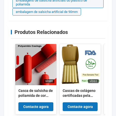
Embalagens de salsicha artificiais do plástico de
poliamida
embalagem de salsicha artificial de 90mm
Produtos Relacionados
VÍDEO
VÍDEO
Casca de salsicha de
Cascas de colágeno
Caso 
poliamida de cor
certificadas pela
celul
vermelha Cascas de
FDA e pela HALAL
trans
nylon encolhidas
com comprimento de
cach
Contacte agora
Contacte agora
Co
com 5 camadas Co
15 metros por fio e
extrusão para
permeabilidade