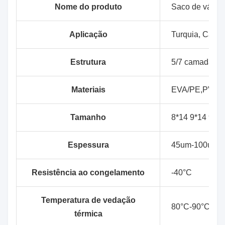
Nome do produto
Saco de vácuo
Aplicação
Turquia, Carne,
Estrutura
5/7 camadas d
Materiais
EVA/PE,PVDC
Tamanho
8*14 9*14 9*1
Espessura
45um-100um
Resistência ao congelamento
-40°C
Temperatura de vedação
80°C-90°C
térmica