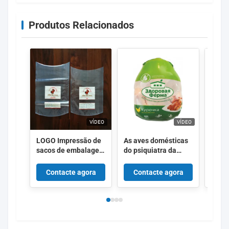
Produtos Relacionados
VÍDEO
VÍDEO
LOGO Impressão de
As aves domésticas
Emba
sacos de embalagem
do psiquiatra da
come
de frango congelado
água quente de
Saco 
de alta contração
produto comestível
térmi
Contacte agora
Contacte agora
Co
ensacam 50um
emba
55um EVA que O PE
de al
Co expulsou
aves 