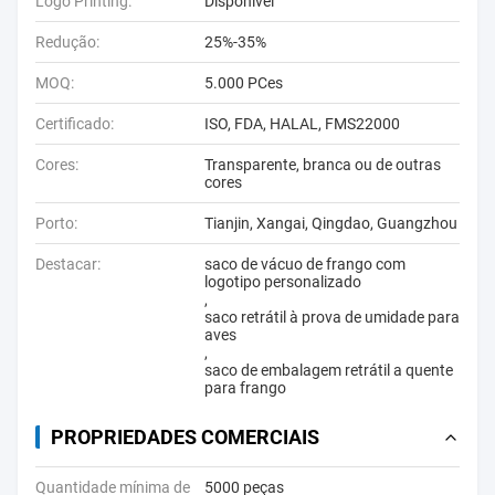
Logo Printing:
Disponível
Redução:
25%-35%
MOQ:
5.000 PCes
Certificado:
ISO, FDA, HALAL, FMS22000
Cores:
Transparente, branca ou de outras
cores
Porto:
Tianjin, Xangai, Qingdao, Guangzhou
Destacar:
saco de vácuo de frango com
logotipo personalizado
,
saco retrátil à prova de umidade para
aves
,
saco de embalagem retrátil a quente
para frango
PROPRIEDADES COMERCIAIS
Quantidade mínima de
5000 peças