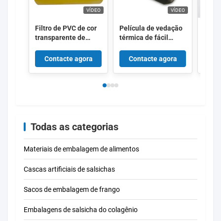
VÍDEO
VÍDEO
Filtro de PVC de cor
Película de vedação
Impre
transparente de
térmica de fácil
do fi
qualidade alimentar
descascagem de tipo
etiqu
para frutas
rolante, de alta
psiqu
Contacte agora
Contacte agora
Co
barreira, filme anti-
Kingr
nevoeiro para
alimentos frescos
Todas as categorias
Materiais de embalagem de alimentos
Cascas artificiais de salsichas
Sacos de embalagem de frango
Embalagens de salsicha do colagênio