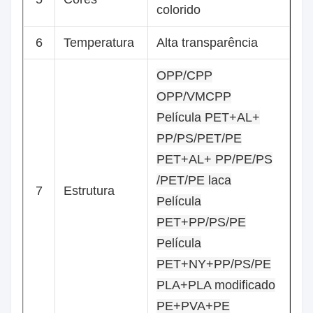
colorido
6
Temperatura
Alta transparência
OPP/CPP
OPP/VMCPP
Película PET+AL+
PP/PS/PET/PE
PET+AL+ PP/PE/PS
/PET/PE laca
7
Estrutura
Película
PET+PP/PS/PE
Película
PET+NY+PP/PS/PE
PLA+PLA modificado
PE+PVA+PE