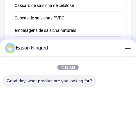
Cássaro de salsicha de celulose
Cascas de salsichas PVDC
embalagens de salsicha naturais
Sacos de embalagem de alimentos
Eason Kingred
Sacos de alimentos a vácuo
7:11 AM
Película de embalagem de alimentos
Good day, what product are you looking for?
Estrada de NO.556 Changjiang, Suzhou, China
Telefone:
00-86-13952400342
E-mail:
sales@foodpackingmaterials.com