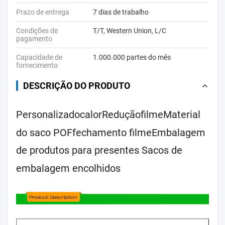
Prazo de entrega
7 dias de trabalho
Condições de
T/T, Western Union, L/C
pagamento
Capacidade de
1.000.000 partes do mês
fornecimento
DESCRIÇÃO DO PRODUTO
Personalizado
calor
Redução
filme
Material
do saco POF
fechamento
filme
Embalagem
de produtos para presentes Sacos de
embalagem encolhidos